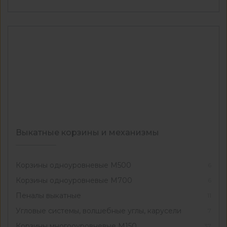
Выкатные корзины и механизмы
Корзины одноуровневые М500
6
Корзины одноуровневые М700
6
Пеналы выкатные
11
Угловые системы, волшебные углы, карусели
7
Корзины многооуровневые М150
37