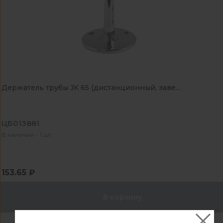
Держатель трубы JK 65 (дистанционный, заве...
ЦБ013881
В наличии - 1 шт
153.65 ₽
В корзину