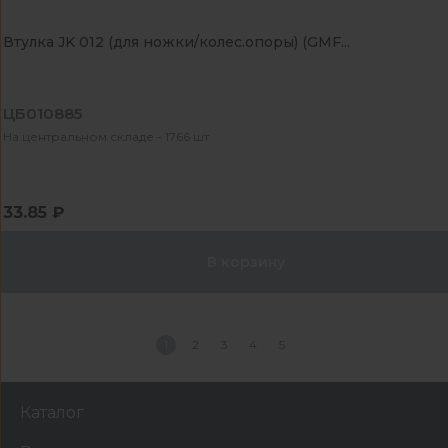
Втулка JK 012 (для ножки/колес.опоры) (GMF...
ЦБ010885
На центральном складе - 1766 шт
33.85 ₽
В корзину
1
2
3
4
5
Каталог