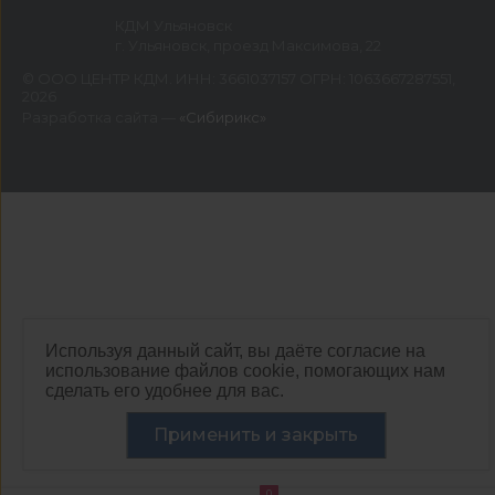
КДМ Ульяновск
г. Ульяновск, проезд Максимова, 22
©
ООО ЦЕНТР КДМ. ИНН: 3661037157 ОГРН: 1063667287551
,
2026
Разработка сайта —
«Сибирикс»
Используя данный сайт, вы даёте согласие на
использование файлов cookie, помогающих нам
сделать его удобнее для вас.
Применить и закрыть
0