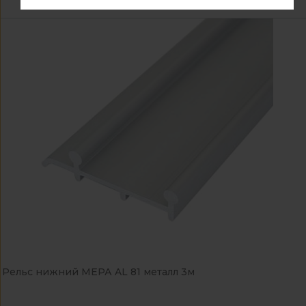
Рельс нижний МЕРА AL 81 металл 3м