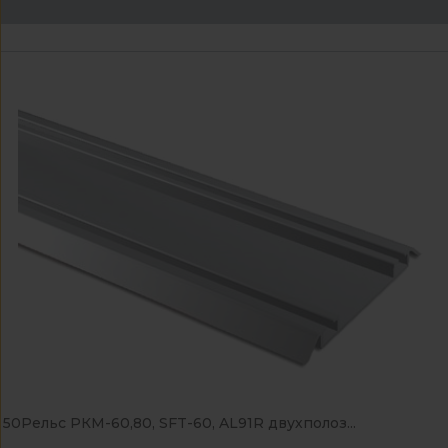
50Рельс РКМ-60,80, SFT-60, AL91R двухполоз...